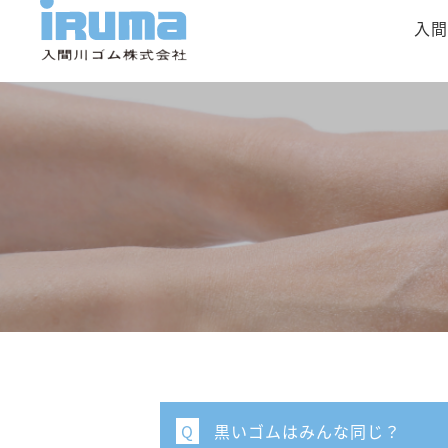
入間
黒いゴムはみんな同じ？
Q