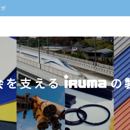
すが
会を支える
の