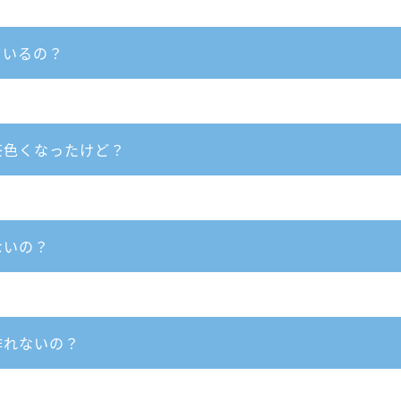
ているの？
茶⾊くなったけど？
ないの？
作れないの？